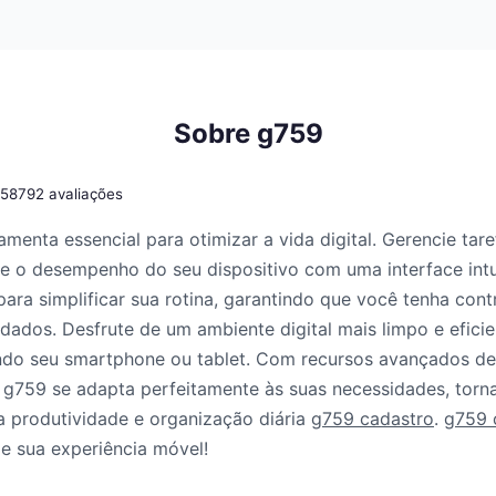
Sobre g759
158792 avaliações
amenta essencial para otimizar a vida digital. Gerencie tare
e o desempenho do seu dispositivo com uma interface intu
para simplificar sua rotina, garantindo que você tenha cont
 dados. Desfrute de um ambiente digital mais limpo e eficie
ndo seu smartphone ou tablet. Com recursos avançados de
 g759 se adapta perfeitamente às suas necessidades, torn
a produtividade e organização diária
g759 cadastro
.
g759 o
e sua experiência móvel!