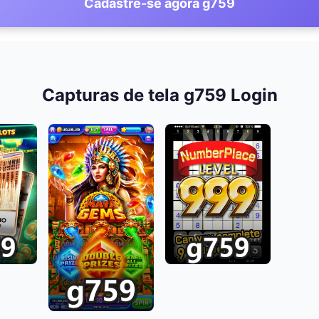
Cadastre-se agora g759
Capturas de tela g759 Login