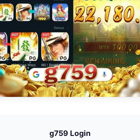
g759 Login