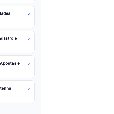
idades
adastro e
 Apostas e
 tenha