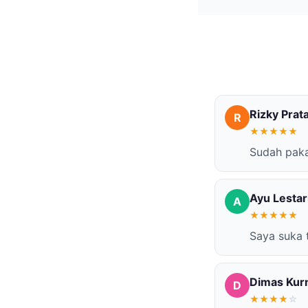
Rizky Pra
R
★
★
★
★
★
Sudah paka
Ayu Lestar
A
★
★
★
★
★
Saya suka t
Dimas Kur
D
★
★
★
★
☆