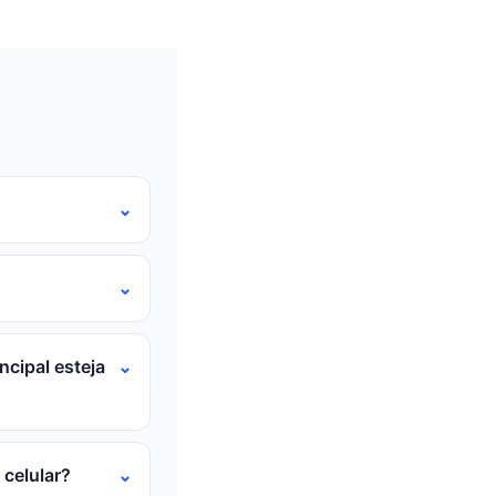
ncipal esteja
 celular?